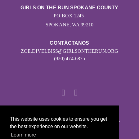
GIRLS ON THE RUN SPOKANE COUNTY
PO BOX 1245
SPOKANE, WA 99210
CONTÁCTANOS
ZOE.DIVELBISS@GIRLSONTHERUN.ORG
(920) 474-6875
© 2026
This website uses cookies to ensure you get
Girls on the Run - Todos los derechos reservados
the best experience on our website.
POLÍTICA DE PRIVACIDAD
Learn more
Con la tecnología de Pinwheel.us