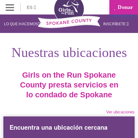
Donar
ES
LO QUE HACEMOS
INSCRÍBETE
Nuestras ubicaciones
Girls on the Run Spokane
County presta servicios en
lo condado de Spokane
Ver ubicaciones